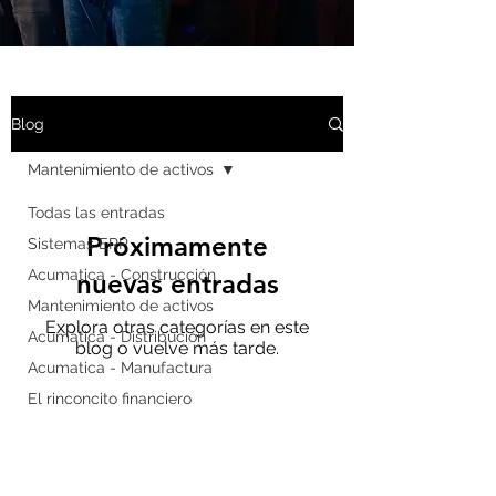
Blog
Mantenimiento de activos
Todas las entradas
Próximamente
Sistemas ERP
Acumatica - Construcción
nuevas entradas
Mantenimiento de activos
Explora otras categorías en este
Acumatica - Distribución
blog o vuelve más tarde.
Acumatica - Manufactura
El rinconcito financiero