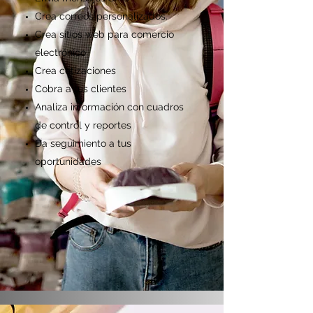
Crea correos personalizados.
Crea sitios web para comercio
electrónico
Crea cotizaciones
Cobra a tus clientes
Analiza información con cuadros
de control y reportes
Da seguimiento a tus
oportunidades