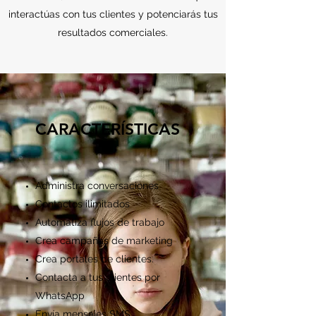
interactúas con tus clientes y potenciarás tus
resultados comerciales.
CARACTERÍSTICAS
Administra conversaciones
Contactos ilimitados
Automatiza flujos de trabajo
Crea campañas de marketing
Crea portales de clientes.
Contacta a tus clientes por
WhatsApp
Envía mensajes SMS