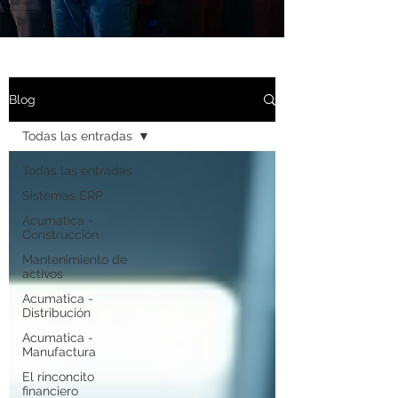
Blog
Todas las entradas
Todas las entradas
Sistemas ERP
Acumatica -
Construcción
Mantenimiento de
activos
Acumatica -
Distribución
Acumatica -
Manufactura
El rinconcito
financiero