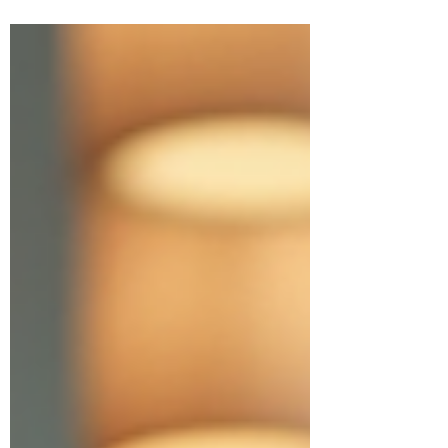
presenta como una herramienta clave para
lograr estos objetivos. Este tipo de software
integra todas las áreas de una empresa en
una plataforma accesible desde cualquier
lugar, facilitando la toma de decisiones y
mejorando la eficiencia operativa. Un ERP
en la nube elimina la necesidad de
infraestructura física costosa y r